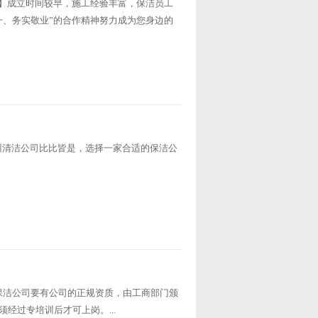
727】成立时间较早，施工经验丰富，保洁员工
一、务实敬业”的合作精神努力成为您身边的
】广州清洁公司比比皆是，选择一家合适的保洁公
保洁公司要有公司的正规资质，由工商部门颁
经过专培训后才可上岗。...