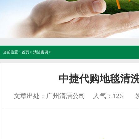
当前位置：
首页
>
清洁案例
>
中捷代购地毯清
文章出处：广州清洁公司
人气：
126